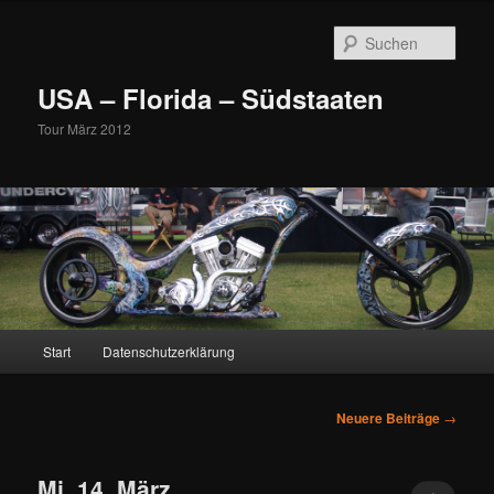
Zum
Zum
primären
sekundären
Such
Inhalt
Inhalt
springen
springen
USA – Florida – Südstaaten
Tour März 2012
Hauptmenü
Start
Datenschutzerklärung
Beitragsnavigation
Neuere Beiträge
→
Mi. 14. März