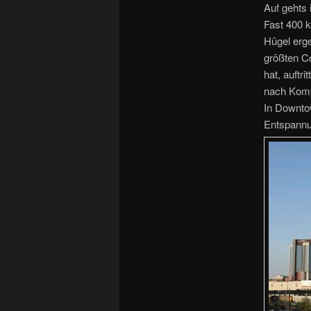
Auf gehts
Fast 400 k
Hügel erge
größten C
hat, auftr
nach Komp
In Downto
Entspannu