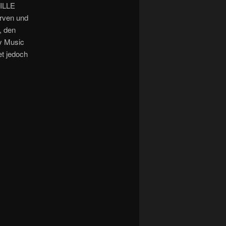
VILLE
urven und
, den
y Music
et jedoch