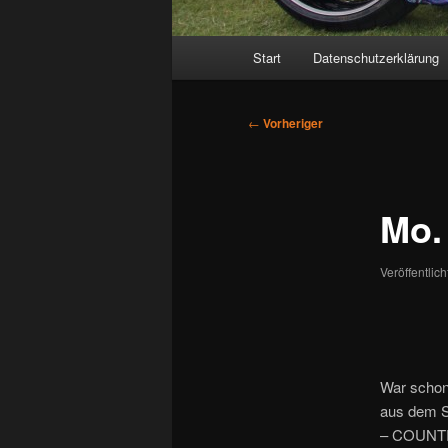
Hauptmenü
Start
Datenschutzerklärung
Beitragsnavigation
←
Vorheriger
Mo.
Veröffentlic
War schon 
aus dem Sp
– COUNT