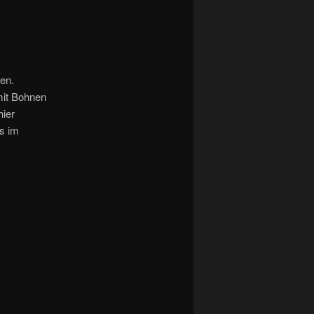
en.
mit Bohnen
hier
os im